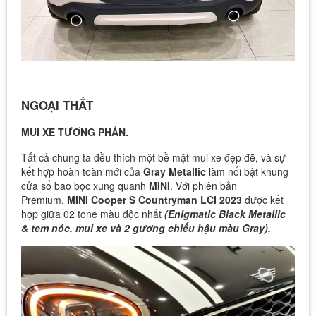
NGOẠI THẤT
MUI XE TƯƠNG PHẢN.
Tất cả chúng ta đều thích một bề mặt mui xe đẹp đẽ, và sự
kết hợp hoàn toàn mới của
Gray Metallic
làm nổi bật khung
cửa sổ bao bọc xung quanh
MINI
. Với phiên bản
Premium,
MINI Cooper S Countryman LCI 2023
được kết
hợp giữa 02 tone màu độc nhất
(Enigmatic Black Metallic
& tem nóc, mui xe và 2 gương chiếu hậu màu Gray).