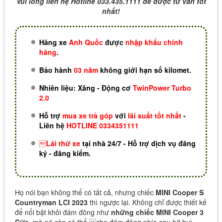
Vui lòng liên hệ Hotline 033.435.1111 để được tư vấn tốt
nhất!
Hãng xe
Anh Quốc
được
nhập khẩu chính
hãng
.
Bảo hành
03 năm
không giới hạn số kilomet.
Nhiên liệu: Xăng - Động cơ
TwinPower Turbo
2.0
Hỗ trợ
mua xe trả góp
với
lãi suất tốt nhất
-
Liên hệ
HOTLINE 0334351111

Lái thử xe
tại nhà 24/7 - Hỗ trợ dịch vụ đăng
ký - đăng kiểm.
Họ nói bạn không thể có tất cả, nhưng chiếc
MINI Cooper S
Countryman LCI 2023
thì ngược lại. Không chỉ được thiết kế
để nổi bật khỏi đám đông như
những chiếc MINI Cooper 3