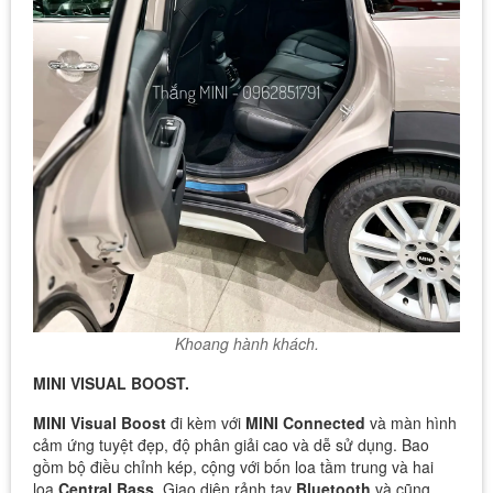
Khoang hành khách.
MINI VISUAL BOOST.
MINI Visual Boost
đi kèm với
MINI Connected
và màn hình
cảm ứng tuyệt đẹp, độ phân giải cao và dễ sử dụng. Bao
gồm bộ điều chỉnh kép, cộng với bốn loa tầm trung và hai
loa
Central Bass
. Giao diện rảnh tay
Bluetooth
và cũng