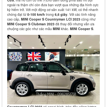
Cửa
, mà nó còn có thể cho đám đông phía sau hít bụi
ngoài ra thậm chí còn đưa bạn vượt qua những địa hình cực
kỳ hiểm trở. Với một động cơ sản xuất 141 kW, có thể nhanh
chóng đạt từ
0-100 km/h
trong
6,6 giây
. Với các tính năng
cao cấp,
MINI Cooper S Countryman LCI 2023
cũng như
MINI Cooper S Clubman 2023
đã thay đổi nhưng vẫn ưa
chuộng các góc như các mẫu
MINI
khác.
MINI Cooper S
.
Countryman LCI 2023
có ngoại hình, tràn đầy năng lượng,