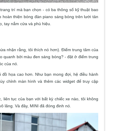
rang trí mà bạn chọn - có ba thông số kỹ thuật bao
p hoàn thiện bóng đàn piano sáng bóng trên lưới tản
p, tay nắm cửa và phù hiệu.
ừa nhận rằng, tôi thích nó hơn).
Điểm trung tâm của
c bao quanh bởi màu đen sáng bóng?
- đặt ở điểm trung
ộc của nó.
ải đồ họa cao hơn.
Như bạn mong đợi, hệ điều hành
tùy chỉnh màn hình và thêm các widget để truy cập
c, liên tục của bạn với bất kỳ chiếc xe nào, tôi không
vô lăng.
Và đây, MINI đã đóng đinh nó.