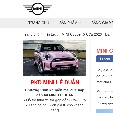
TRANG CHỦ
SẢN PHẨM
BẢNG GIÁ X
Trang chủ
Tin tức
MINI Cooper 5 Cửa 2023 - Đánh
MINI C
SHARE
Bây giờ, đ
đó là 20 
PKD MINI LÊ DUẨN
mới của BM
Chương trình khuyễn mãi cực hấp
Mọi người
dẫn tại MINI LÊ DUẨN
thế giới, 
- Hỗ trợ mua xe trả góp đến 80%- 90%
Vương quố
- Tặng bộ phụ kiện giá trị cho khách
hàng