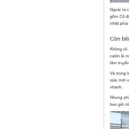
Ngoài ra 
gồm Cổ đi
nhiệt phí
Còn bên
Không có 
cabin là 
tâm truyền
Và trong 
vừa mới 
nhanh.
Nhưng phầ
bao giờ có