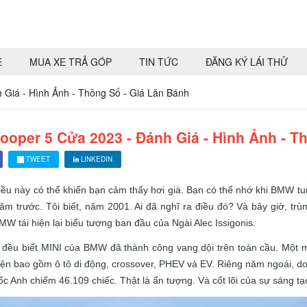
E
MUA XE TRẢ GÓP
TIN TỨC
ĐĂNG KÝ LÁI THỬ
 Giá - Hình Ảnh - Thông Số - Giá Lăn Bánh
ooper 5 Cửa 2023 - Đánh Giá - Hình Ảnh - T
TWEET
LINKEDIN
iều này có thể khiến bạn cảm thấy hơi già.
Bạn có thể nhớ khi BMW tu
năm trước.
Tôi biết, năm 2001. Ai đã nghĩ ra điều đó?
Và bây giờ, trù
W tái hiện lại biểu tượng ban đầu của Ngài Alec Issigonis.
 đều biết MINI của BMW đã thành công vang dội trên toàn cầu.
Một m
hiện bao gồm ô tô di động, crossover, PHEV và EV.
Riêng năm ngoái, do
c Anh chiếm 46.109 chiếc.
Thật là ấn tượng.
Và cốt lõi của sự sáng t