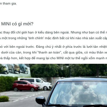
n tham gia.
 MINI có gì mới?
c thay đổi chỉ giới hạn ở kiểu dáng bên ngoài.
Nhưng như bạn có thể mo
à một trong những 'tinh chỉnh' mặc định bất cứ khi nào nhà sản xuất c
hó với bên ngoài trước.
Đáng chú ý nhất ở phía trước là lưới tản nhiệ
 dưới của cản, trong khi "thanh an toàn", cắt qua giữa, có màu thân 
và thấp hơn, kết hợp để mang lại cho MINI một tư thế ngồi xổm mạnh 