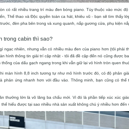
còn có rất nhiều trang trí màu đen bóng piano.
Tùy thuộc vào mức độ t
ển, Thể thao và Độc quyền toàn ca hát, khiêu vũ - bạn sẽ tìm thấy lớ
a trước, đèn pha bên trong và xung quanh, nắp gương cửa, phụ kiện nắ
 trong cabin thì sao?
gì ngạc nhiên, nhưng vẫn có nhiều màu đen của piano hơn (tôi phải th
màn hình thông tin giải trí cập nhật - tôi đã đề cập đến nó cũng đượ
 thống của dấu gạch ngang trong khi vẫn giữ lại vỏ hình tròn quen thu
khi màn hình 8,8 inch tương tự như mô hình trước đó, có độ phân gi
và phản ứng nhanh hơn với đầu vào.
Thông minh, bạn cũng có thể 
n thưởng lớn là vô lăng ba chấu mới.
Vì đó là phần tiếp xúc xúc giá
 thể hiểu được tại sao nhiều nhà sản xuất không chú ý nhiều hơn đến 