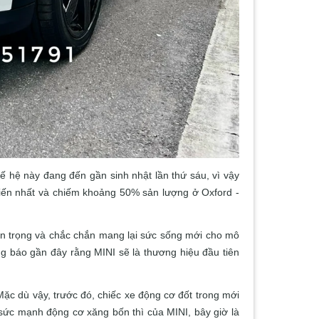
ế hệ này đang đến gần sinh nhật lần thứ sáu, vì vậy
iến nhất và chiếm khoảng 50% sản lượng ở Oxford -
an trọng và chắc chắn mang lại sức sống mới cho mô
hông báo gần đây rằng MINI sẽ là thương hiệu đầu tiên
Mặc dù vậy, trước đó, chiếc xe động cơ đốt trong mới
sức mạnh động cơ xăng bốn thì của MINI, bây giờ là