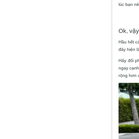
lúc bạn nê
Ok, vậy
Hầu hết cá
đây hiện l
Hãy đối p
ngay cạnh
rộng hơn 