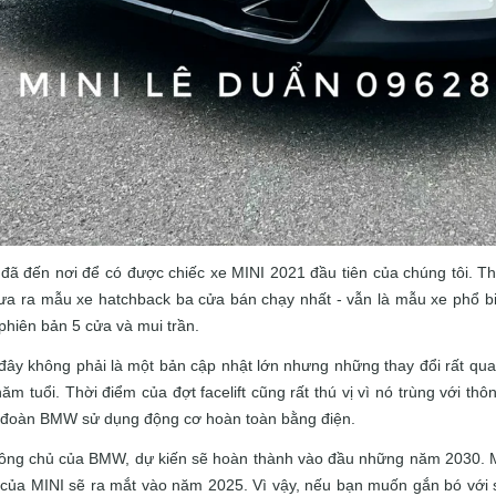
i đã đến nơi để có được chiếc xe MINI 2021 đầu tiên của chúng tôi.
Th
ưa ra mẫu xe hatchback ba cửa bán chạy nhất - vẫn là mẫu xe phổ b
phiên bản 5 cửa và mui trần.
 đây không phải là một bản cập nhật lớn nhưng những thay đổi rất qu
năm tuổi.
Thời điểm của đợt facelift cũng rất thú vị vì nó trùng với t
 đoàn BMW sử dụng động cơ hoàn toàn bằng điện.
ông chủ của BMW, dự kiến ​​sẽ hoàn thành vào đầu những năm 2030.
 của MINI sẽ ra mắt vào năm 2025. Vì vậy, nếu bạn muốn gắn bó với 